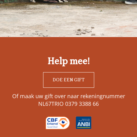
Help mee!
DOE EEN GIFT
Of maak uw gift over naar rekeningnummer
NL67TRIO 0379 3388 66